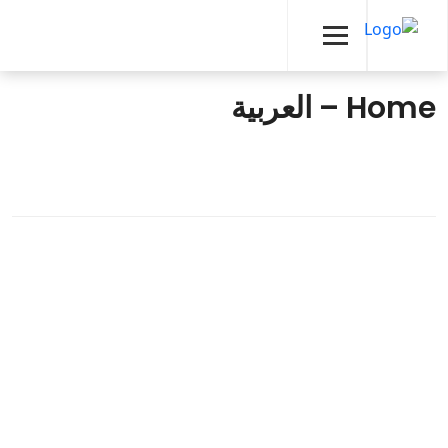
Home – العربية
للتواصل
روابط سريعة
اشترك للحصول
على آخر الأخبار
الصفحة الرئيسية
والتحديثات
من نحن
المصنع:
الكيلو 98