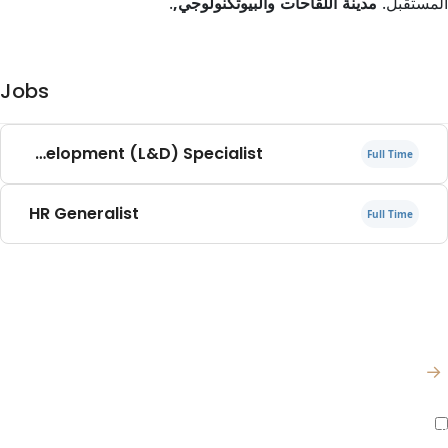
مستقبل.
مدينة اللقاحات والبيوتكنولوجي,
.
Jobs
Learning & Development (L&D) Specialist
Full Time
HR Generalist
Full Time
ترك للحصول على آخر الأخبار
لتحديثات
أوافق على جميع الشروط والسياسات
فحة الرئيسية