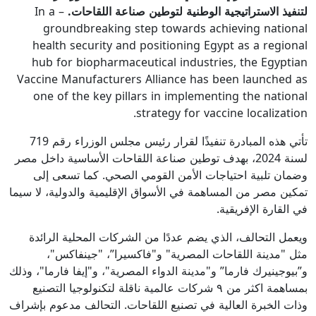
لتنفيذ الاستراتيجية الوطنية لتوطين صناعة اللقاحات.
– In a
groundbreaking step towards achieving national
health security and positioning Egypt as a regional
hub for biopharmaceutical industries, the Egyptian
Vaccine Manufacturers Alliance has been launched as
one of the key pillars in implementing the national
strategy for vaccine localization.
تأتي هذه المبادرة تنفيذًا لقرار رئيس مجلس الوزراء رقم 719
لسنة 2024، بهدف توطين صناعة اللقاحات الأساسية داخل مصر
وضمان تلبية احتياجات الأمن القومي الصحي. كما تسعى إلى
تمكين مصر من المساهمة في الأسواق الإقليمية والدولية، لا سيما
في القارة الإفريقية.
ويعمل التحالف، الذي يضم عددًا من الشركات المحلية الرائدة
مثل "مدينة اللقاحات المصرية" و"فاكسيرا”، "جينفاكس"،
و”بيوجينيرك فارما” و"مدينة الدواء المصرية"، و"إيفا فارما"، وذلك
بمساهمة اكثر من ٩ شركات عالمية ناقلة لتكنولوجيا التصنيع
وذات الخبرة العالية في تصنيع اللقاحات. التحالف مدعوم بإشراف