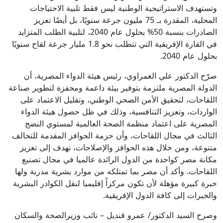
وتستهدف الاستراتيجية الوطنية ليس فقط تلبية الاحتياجات
المحلية، المقدرة بـ 75 مليون جرعة سنويًا، بل أيضًا تعزيز
الصادرات بنسبة 50% بحلول عام 2040، لتلبية الطلب المتزايد
في القارة الإفريقية التي تتطلب نحو 1.8 مليار جرعة لقاح سنويًا
بحلول عام 2040.
صرّح الدكتور علي الغمراوي، رئيس هيئة الدواء المصرية، أن
الدولة المصرية ملتزمة بتوفير بيئة داعمة ومحفزة لتطوير صناعة
اللقاحات، لتحقيق الأمن الصحي الوطني، وتقليل الاعتماد على
الواردات، وتعزيز التنافسية، وذلك في ظل حصول هيئة الدواء
المصرية على اعتماد منظمة الصحة العالمية لمستوي النضج
الثالث في مجال اللقاحات، وأن حزمة الحوافز المقدمة للتحالف
متنوعة، ومن خلال هذه الحوافز والإصلاحات، نهدف إلى تعزيز
مكانة مصر كواحدة من الدول الرائدة عالميا في مجال تصنيع
اللقاحات. وأكد أن مصر بما تمتلكه من موارد بشرية مدربة ولها
خبرة كبيرة مؤهلة لأن تكون مركزاً إقليميا لنقل الكوادر البشرية
والخبرات إلى كافة الدول الإفريقية.
وصرح السيد الدكتور/ عمرو قنديل – نائب وزيرالصحة والسكان