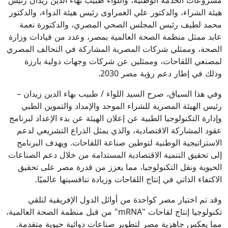
مشروعات الخدمة الوطنية، واللواء طبيب بهاء الدين زيدان رئيس
هيئة الشراء، والدكتور علي الغمراوى رئيس هيئة الدواء، والدكتور
محمد لطيف رئيس المجلس الصحي المصري، والدكتورة نعمة
عابد ممثل منظمة الصحة العالمية بمصر، وعدد من قيادات وزارة
الصحة، وممثلي شركات المصرية المشاركة في التحالف المصري
لمصنعي اللقاحات، وممثلين عن شركات وجهات دولية بارزة
وذلك في إطار دعم رؤية مصر 2030.
وفي هذا السياق، صرح السيد اللواء / طبيب بهاء الدين زيدان –
رئيس الهيئة المصرية للشراء الموحد والإمداد والتموين الطبي
وإدارة التكنولوجيا الطبية عن إعلان الهيئة عن بدء الإعداد لبرنامج
عقود المشاركة الاقتصادية، والذي يمثل الذراع التشريعي لدعم
الاستراتيجية الوطنية لتوطين صناعة اللقاحات. ويهدف البرنامج
إلى تحقيق التنمية الاقتصادية المستدامة من خلال دعم الصناعات
الحيوية ونقل التكنولوجيا، مما يعزز من قدرة مصر على تحقيق
الاكتفاء الذاتي في إنتاج اللقاحات وزيادة تنافسيتها عالميًا.
وقد تم اختيار مصر كواحدة من أوائل الدول الإفريقية لتلقي
تكنولوجيا إنتاج لقاحات "mRNA" من قبل منظمة الصحة العالمية،
مما يعكس جاهزية مصر لتطوير صناعات دوائية حيوية متقدمة.