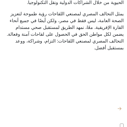
الحيوية من خلال الشراكات الدولية ونقل التكنولوجيا.
يمثل التحالف المصري لمصنعي اللقاحات رؤية طموحة لتعزيز
الصحة العامة، ليس فقط في مصر، ولكن أيضًا في جميع أنحاء
القارة الإفريقية. معًا، نمهد الطريق لمستقبل صحي مستدام
يضمن لكل مواطن الحق في الحصول على لقاحات آمنة وفعالة.
التحالف المصري لمصنعي اللقاحات: التزام، وشراكة، ووعد
بمستقبل أفضل.
للتواصل
روابط سريعة
اشترك للحصول
على آخر الأخبار
الصفحة الرئيسية
والتحديثات
من نحن
المصنع:
الكيلو 98
→
– طريق القاهرة
المركز الإعلامي
الإسماعيلية
أوافق على جميع