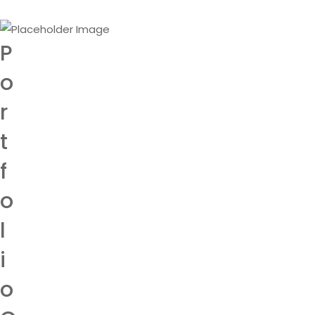
P
o
r
t
f
o
l
i
o